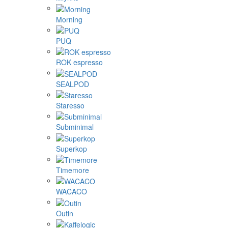
ecotree
Eureka
Fellow
Femobook
Flair Espresso
Gene Café
Goat Story
Hario
La Pavoni