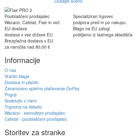
Special, and the order was well packaged, which eliminated any
worries about potential damag ...
Victor M.
Very professional, fast shipping, will buy again
Ihor Zlobin
Fantastisk upplevelse från början till slut. Snabb leverans, mycket
bra kommunikation och produkter av hög kvalitet. Allt kom
välpackat och i perf ...
George Staf
Fast delivery. Good communication and feedback throughout the
order procedure and delivery.
Martynas Sagaitis
Great product. Game changer.
Will
I absolutely love 4barista. I love the message they wrote on the
delivery box. I love that they compiled a list of resources for me to
utilize for lea ...