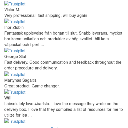
Def recommend! Even with the trust pilot results, I'm always a bit
scared ordering from websites I did not hear of before, but this
one is 100% solid ...
Ahmed Sherif
Excellent coffee grinder! The shipping was surprisingly fast, even
though I’m in Greece and the store is based in Romania/Austria.
The grinder feels ...
Danilo
Super schnelle Lieferung und tolles Produkt
Vaarg
Very nice - well done, will shop again for sure sometime in the
future!
Andrea Munari
Very good customer support and delivery.
Andreas
Very good experience shopping at 4Barista. I bought a ZP6