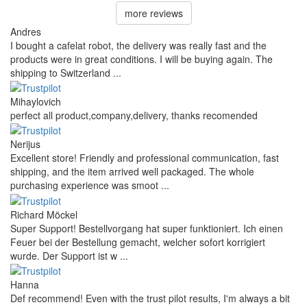
Vaš e-poštni naslov
E-pošta ni potrebna. Uporablja se le za pošiljanje odgovora in ne bo
objavljena.
Vaše vprašanje
Dodaj vprašanje
Ocene naših strank
Reviews 79
• Excellent