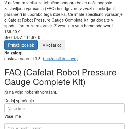
Čaj iz EKO kapsul, zakaj pa ne?
Kako izbrati potovalni aparat za kavo?
Espresso tonik – osvežilna poletna uspešnica
vsi članki
Uvod
Cafelat Robot
Cafelat Robot Pressure Gauge Complete Kit
FAQ - Vprašanja o izdelku
Cafelat Robot Pressure
Gauge Complete Kit