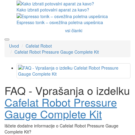
Outin
Kaffelogic
Rancilio
O nas
Dostava in plačilo
Kontakt
Blog
Ocene
Trgovina na debelo
Darilni boni
Akcije
Outlet
info@baristashop.si
10 nasvetov za pripravo odličnega napitka