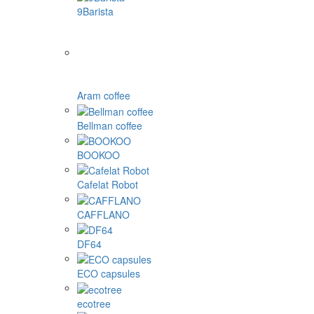
Dolce Gusto kapsul
Nespresso kapsul
Cafissimo, Caffitaly, K-fee kapsul
Tassimo kapsul
Illy in drugi
1Zpresso