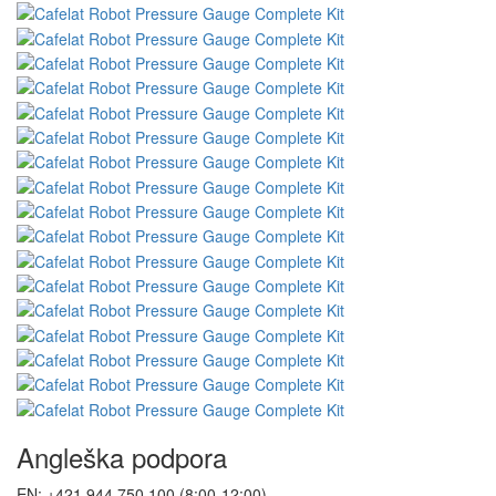
Storitev za stranke
Kontakt
Dobra pritožba
Odstop od pogodbe
Varstvo osebnih podatkov
Glasilo - varstvo osebnih podatkov
Mapa strani
Blagovne znamke
Ocene
Darilni boni
Akcije
Vadnice
Spremljajte nas
Naše druge trgovine