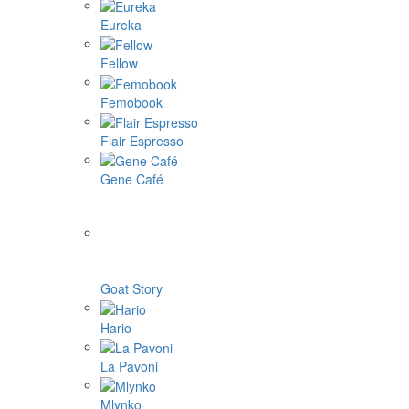
4Barista
9Barista
Aram coffee
Bellman coffee
BOOKOO
Cafelat Robot
CAFFLANO
DF64
ECO capsules