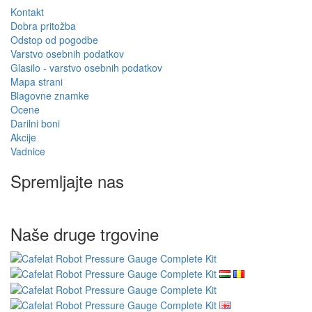
Dodajte oceno
Pooblaščeni prodajalec
Specializiran trgovec
Wacaco, Cafelat, Flair in več
podpora pred in po nakupu
EU dostava
Blago na EU zalogi
dostava v vse države EU
pošiljamo iz lastnega skladišča
Brezplačna dostava v EU
za naročila nad 80,00 €
Informacije
O nas
Vračilo blaga
Dostava in plačilo
Zavarovano spletno plačevanje GoPay
Pogoji
Sodelujte z nami
Trgovina na debelo
Wacaco - samodejni prodajalec
Cafelat - pooblaščeni prodajalec