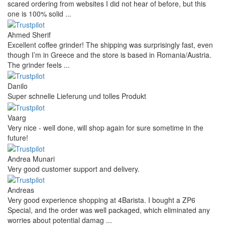
4.9
more reviews
Andres
I bought a cafelat robot, the delivery was really fast and the
products were in great conditions. I will be buying again. The
shipping to Switzerland ...
Mihaylovich
perfect all product,company,delivery, thanks recomended
Nerijus
Excellent store! Friendly and professional communication, fast
shipping, and the item arrived well packaged. The whole
purchasing experience was smoot ...
Richard Möckel
Super Support! Bestellvorgang hat super funktioniert. Ich einen
Feuer bei der Bestellung gemacht, welcher sofort korrigiert
wurde. Der Support ist w ...
Hanna