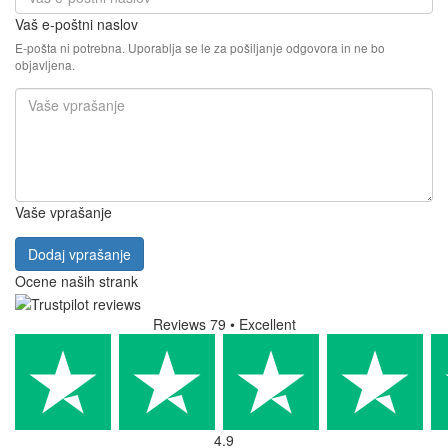
Iščete dodatne informacije o Cafelat Robot Pressure Gauge
Complete Kit?
V našem razdelku za tehnično podporo boste našli pogosto
zastavljena vprašanja (FAQ) in odgovore v zvezi s funkcijami,
parametri in uporabo tega izdelka. Če imate specifično vprašanje
o Cafelat Robot Pressure Gauge Complete Kit, ga dodajte v
spodnji forum za razprave. Z veseljem vam bomo odgovorili.
139,90 €
Brez DDV: 114,67 €
Prikaži izdelek
V košarico
Na zalogi
dostava naprej 13.8.
(
možnosti dostave
)
FAQ (Cafelat Robot Pressure
Gauge Complete Kit)
Ni na voljo nobenih vprašanj.
Dodaj vprašanje
Vaše ime