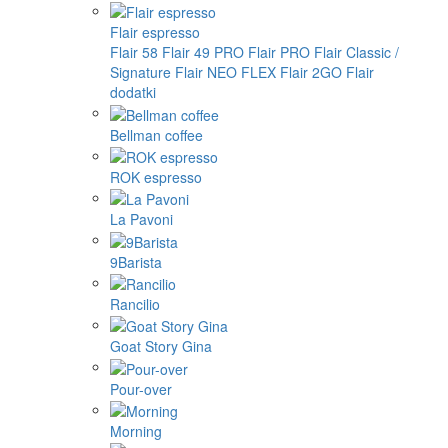
Flair espresso
Flair 58
Flair 49 PRO
Flair PRO
Flair Classic /
Signature
Flair NEO FLEX
Flair 2GO
Flair
dodatki
Bellman coffee
ROK espresso
La Pavoni
9Barista
Rancilio
Goat Story Gina
Pour-over
Morning