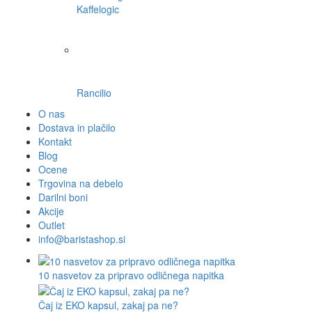
Mlynko
Morning
PUQ
ROK espresso
SEALPOD
Staresso
Subminimal
Superkop
Timemore
WACACO