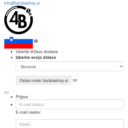
info@baristashop.si
SI
Izberite državo dostave
Izberite svojo državo
oz
Ostani noter
baristashop.si
Prijava
E-mail naslov: