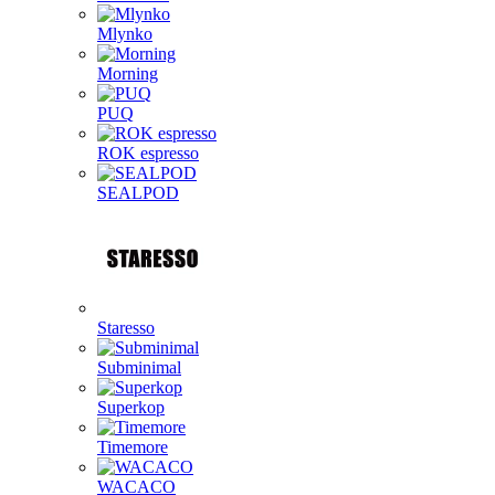
Mlynko
Morning
PUQ
ROK espresso
SEALPOD
Staresso
Subminimal
Superkop
Timemore
WACACO