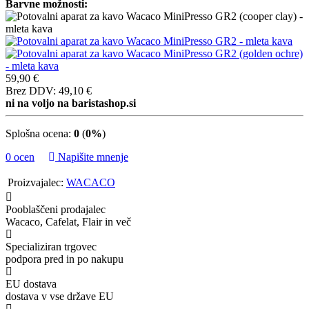
Barvne možnosti:
59,90 €
Brez DDV: 49,10 €
ni na voljo na baristashop.si
Splošna ocena:
0
(
0%
)
0 ocen
Napišite mnenje
Proizvajalec:
WACACO
Pooblaščeni prodajalec
Wacaco, Cafelat, Flair in več
Specializiran trgovec
podpora pred in po nakupu
EU dostava
dostava v vse države EU