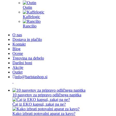
Outin
Kaffelogic
Rancilio
O nas
Dostava in plačilo
Kontakt
Blog
Ocene
Trgovina na debelo
Darilni boni
Akcije
Outlet
info@baristashop.si
10 nasvetov za pripravo odličnega napitka
Čaj iz EKO kapsul, zakaj pa ne?
Kako izbrati potovalni aparat za kavo?