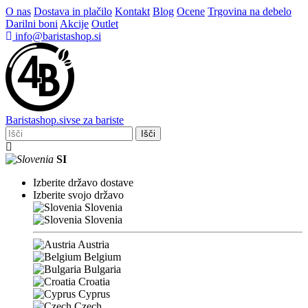
O nas
Dostava in plačilo
Kontakt
Blog
Ocene
Trgovina na debelo
Darilni boni
Akcije
Outlet
info@baristashop.si
Barista
shop
.si
vse za bariste
Išči
SI
Izberite državo dostave
Izberite svojo državo
Slovenia
Slovenia
Austria
Belgium
Bulgaria
Croatia
Cyprus
Czech