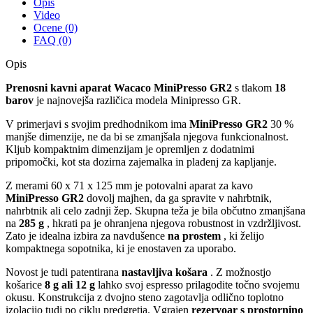
Opis
Video
Ocene (0)
FAQ (0)
Opis
Prenosni kavni aparat
Wacaco MiniPresso GR2
s tlakom
18
barov
je najnovejša različica modela Minipresso GR.
V primerjavi s svojim predhodnikom ima
MiniPresso GR2
30 %
manjše dimenzije, ne da bi se zmanjšala njegova funkcionalnost.
Kljub kompaktnim dimenzijam je opremljen z dodatnimi
pripomočki, kot sta dozirna zajemalka in pladenj za kapljanje.
Z merami 60 x 71 x 125 mm je potovalni aparat za kavo
MiniPresso GR2
dovolj majhen, da ga spravite v nahrbtnik,
nahrbtnik ali celo zadnji žep. Skupna teža je bila občutno zmanjšana
na
285 g
, hkrati pa je ohranjena njegova robustnost in vzdržljivost.
Zato je idealna izbira za navdušence
na prostem
, ki želijo
kompaktnega sopotnika, ki je enostaven za uporabo.
Novost je tudi patentirana
nastavljiva košara
. Z možnostjo
košarice
8 g ali 12 g
lahko svoj espresso prilagodite točno svojemu
okusu. Konstrukcija z dvojno steno zagotavlja odlično toplotno
izolacijo tudi po ciklu predgretja. Vgrajen
rezervoar s prostornino