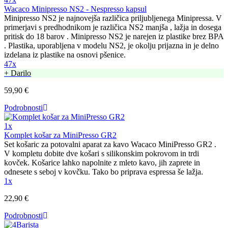
Wacaco Minipresso NS2 - Nespresso kapsul
Minipresso NS2 je najnovejša različica priljubljenega Minipressa. V
primerjavi s predhodnikom je različica NS2 manjša , lažja in dosega
pritisk do 18 barov . Minipresso NS2 je narejen iz plastike brez BPA
. Plastika, uporabljena v modelu NS2, je okolju prijazna in je delno
izdelana iz plastike na osnovi pšenice.
47x
+ Darilo
59,90 €
Podrobnosti
1x
Komplet košar za MiniPresso GR2
Set košaric za potovalni aparat za kavo Wacaco MiniPresso GR2 .
V kompletu dobite dve košari s silikonskim pokrovom in trdi
kovček. Košarice lahko napolnite z mleto kavo, jih zaprete in
odnesete s seboj v kovčku. Tako bo priprava espressa še lažja.
1x
22,90 €
Podrobnosti