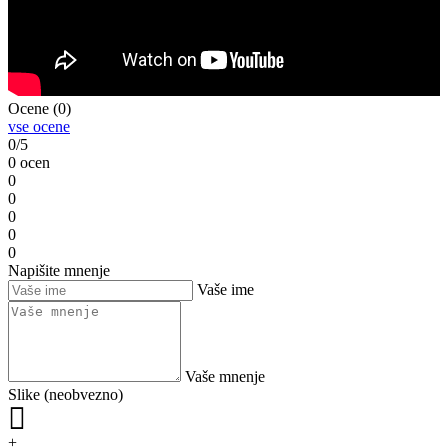
Ocene (0)
vse ocene
0/5
0 ocen
0
0
0
0
0
Napišite mnenje
Vaše ime
Vaše mnenje
Slike (neobvezno)
+