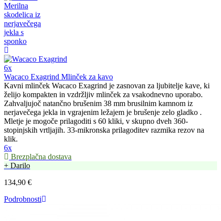
6x
Wacaco Exagrind Mlinček za kavo
Kavni mlinček Wacaco Exagrind je zasnovan za ljubitelje kave, ki
želijo kompakten in vzdržljiv mlinček za vsakodnevno uporabo.
Zahvaljujoč natančno brušenim 38 mm brusilnim kamnom iz
nerjavečega jekla in vgrajenim ležajem je brušenje zelo gladko .
Mletje je mogoče prilagoditi s 60 kliki, v skupno dveh 360-
stopinjskih vrtljajih. 33-mikronska prilagoditev razmika rezov na
klik.
6x
Brezplačna dostava
+ Darilo
134,90 €
Podrobnosti