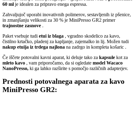
60 ml
je idealen za pripravo enega espressa.
Zahvaljujoč uporabi inovativnih polimerov, sestavljenih iz pšenice,
in zmanjšanju velikosti za 30 % je MiniPresso GR2 primer
trajnostne zasnove
.
Paket vsebuje tudi
etui iz blaga
, vgradno skodelico za kavo,
čistilno krtačko, pladenj za kapljanje, zajemalko in lij. Možen tudi
nakup
etuija iz trdega najlona
na zadrgo in kompleta košaric .
Če iščete potovalni kavni aparat, ki deluje tako za
kapsule
kot za
mleto kavo
, vam priporočamo, da si ogledate
model Wacaco
NanoPresso,
ki ga lahko razširite s pomočjo različnih adapterjev.
Prednosti potovalnega aparata za kavo
MiniPresso GR2: