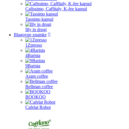
Cafissimo, Caffitaly, K-fee kapsul
Tassimo kapsul
Illy in drugi
Blagovne znamke
1Zpresso
4Barista
9Barista
Aram coffee
Bellman coffee
BOOKOO
Cafelat Robot