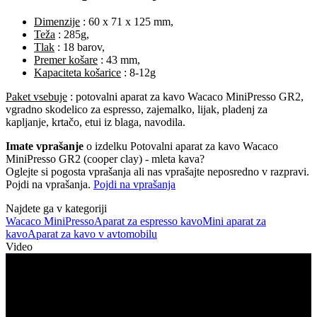
Dimenzije
: 60 x 71 x 125 mm,
Teža
: 285g,
Tlak
: 18 barov,
Premer košare
: 43 mm,
Kapaciteta košarice
: 8-12g
Paket vsebuje
: potovalni aparat za kavo Wacaco MiniPresso GR2,
vgradno skodelico za espresso, zajemalko, lijak, pladenj za
kapljanje, krtačo, etui iz blaga, navodila.
Imate vprašanje
o izdelku Potovalni aparat za kavo Wacaco
MiniPresso GR2 (cooper clay) - mleta kava?
Oglejte si pogosta vprašanja ali nas vprašajte neposredno v razpravi.
Pojdi na vprašanja.
Pojdi na vprašanja
Najdete ga v kategoriji
Wacaco MiniPresso
Aparat za espresso kavo
Mini aparat za
kavo
Aparat za kavo v avtomobilu
Video