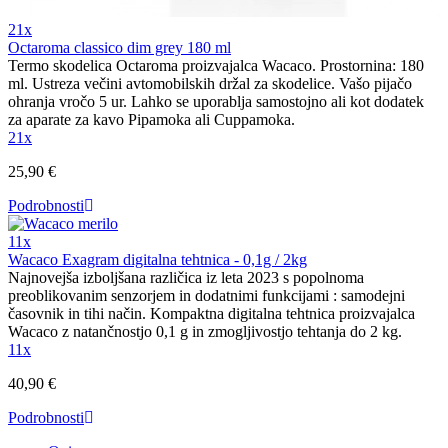
21x
Octaroma classico dim grey 180 ml
Termo skodelica Octaroma proizvajalca Wacaco. Prostornina: 180
ml. Ustreza večini avtomobilskih držal za skodelice. Vašo pijačo
ohranja vročo 5 ur. Lahko se uporablja samostojno ali kot dodatek
za aparate za kavo Pipamoka ali Cuppamoka.
21x
25,90 €
Podrobnosti
11x
Wacaco Exagram digitalna tehtnica - 0,1g / 2kg
Najnovejša izboljšana različica iz leta 2023 s popolnoma
preoblikovanim senzorjem in dodatnimi funkcijami : samodejni
časovnik in tihi način. Kompaktna digitalna tehtnica proizvajalca
Wacaco z natančnostjo 0,1 g in zmogljivostjo tehtanja do 2 kg.
11x
40,90 €
Podrobnosti