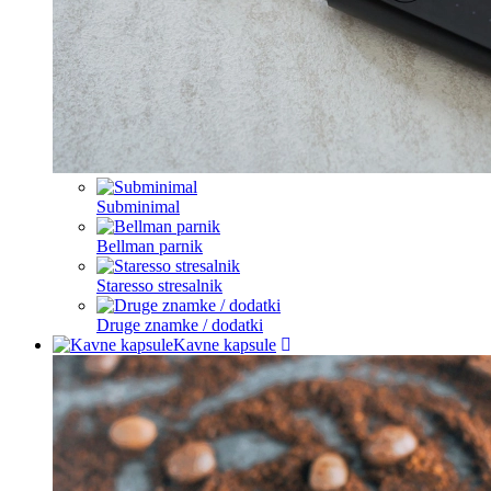
Subminimal
Bellman parnik
Staresso stresalnik
Druge znamke / dodatki
Kavne kapsule