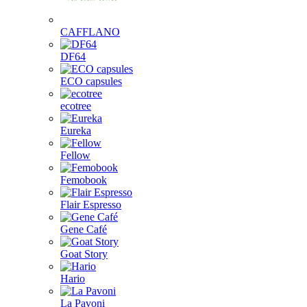
CAFFLANO
DF64
ECO capsules
ecotree
Eureka
Fellow
Femobook
Flair Espresso
Gene Café
Goat Story
Hario
La Pavoni