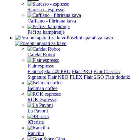
Staresso - espresso
Cafflano - filtrirana kava
Peči za kampiranje
Posebni aparati za kavo
Cafelat Robot
Flair espresso
Flair 58
Flair 49 PRO
Flair PRO
Flair Classic /
Signature
Flair NEO FLEX
Flair 2GO
Flair dodatki
Bellman coffee
ROK espresso
La Pavoni
9Barista
Rancilio