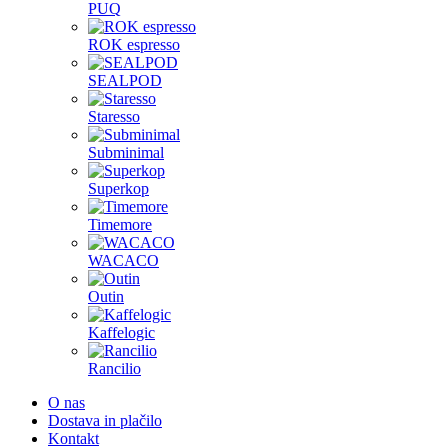
PUQ
ROK espresso
SEALPOD
Staresso
Subminimal
Superkop
Timemore
WACACO
Outin
Kaffelogic
Rancilio
O nas
Dostava in plačilo
Kontakt