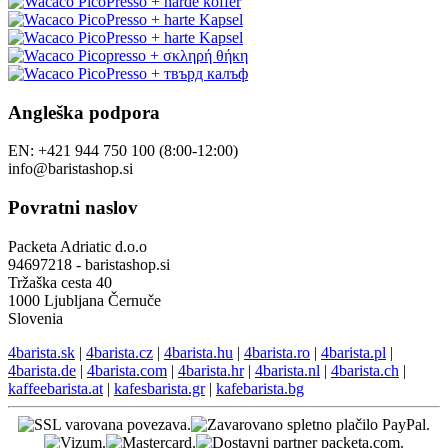
Angleška podpora
EN: +421 944 750 100 (8:00-12:00)
info@baristashop.si
Povratni naslov
Packeta Adriatic d.o.o
94697218 - baristashop.si
Tržaška cesta 40
1000 Ljubljana Černuče
Slovenia
4barista.sk
|
4barista.cz
|
4barista.hu
|
4barista.ro
|
4barista.pl
|
4barista.de
|
4barista.com
|
4barista.hr
|
4barista.nl
|
4barista.ch
|
kaffeebarista.at
|
kafesbarista.gr
|
kafebarista.bg