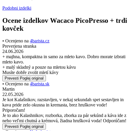
Podobni izdelki
Ocene izdelkov Wacaco PicoPresso + trdi
kovček
• Ocenjeno na
4barista.cz
Preverjena stranka
24.06.2026
+ majhna, kompaktna in samo za mleto kavo. Dobro morate izbrati
mleto kavo.
+ malý skladný a pouze na mletou kávu
Musíte dobře zvolit mletí kávy
Prevesti
Poglej original
• Ocenjeno na
4barista.sk
Martin
22.05.2026
Je kot Kalašnikov, razstavljen, v nekaj sekundah spet sestavljen in
kava pride zelo okusna in kremasta, brez hruškove vode!
Priporočam!
Je to ako Kalashnikov, rozborka, zborka za pár sekúnd a káva ide z
neho veľmi chutná a krémová, žiadna hrušková voda! Odporúčam!
Prevesti
Poglej original