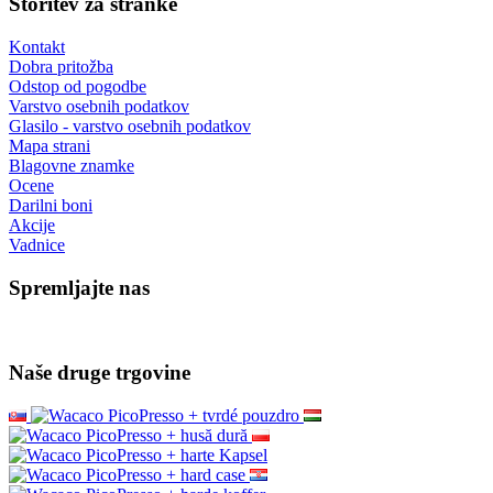
Storitev za stranke
Kontakt
Dobra pritožba
Odstop od pogodbe
Varstvo osebnih podatkov
Glasilo - varstvo osebnih podatkov
Mapa strani
Blagovne znamke
Ocene
Darilni boni
Akcije
Vadnice
Spremljajte nas
Naše druge trgovine