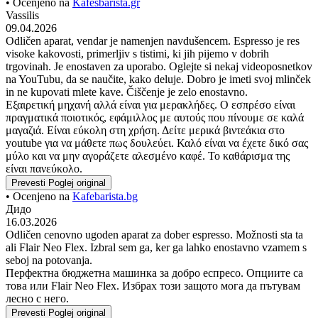
• Ocenjeno na
Kafesbarista.gr
Vassilis
09.04.2026
Odličen aparat, vendar je namenjen navdušencem. Espresso je res
visoke kakovosti, primerljiv s tistimi, ki jih pijemo v dobrih
trgovinah. Je enostaven za uporabo. Oglejte si nekaj videoposnetkov
na YouTubu, da se naučite, kako deluje. Dobro je imeti svoj mlinček
in ne kupovati mlete kave. Čiščenje je zelo enostavno.
Εξαιρετική μηχανή αλλά είναι για μερακλήδες. Ο εσπρέσο είναι
πραγματικά ποιοτικός, εφάμιλλος με αυτούς που πίνουμε σε καλά
μαγαζιά. Είναι εύκολη στη χρήση. Δείτε μερικά βιντεάκια στο
youtube για να μάθετε πως δουλεύει. Καλό είναι να έχετε δικό σας
μύλο και να μην αγοράζετε αλεσμένο καφέ. Το καθάρισμα της
είναι πανεύκολο.
Prevesti
Poglej original
• Ocenjeno na
Kafebarista.bg
Дидо
16.03.2026
Odličen cenovno ugoden aparat za dober espresso. Možnosti sta ta
ali Flair Neo Flex. Izbral sem ga, ker ga lahko enostavno vzamem s
seboj na potovanja.
Перфектна бюджетна машинка за добро еспресо. Опциите са
това или Flair Neo Flex. Избрах този защото мога да пътувам
лесно с него.
Prevesti
Poglej original