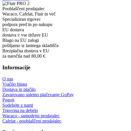
Pooblaščeni prodajalec
Wacaco, Cafelat, Flair in več
Specializiran trgovec
podpora pred in po nakupu
EU dostava
dostava v vse države EU
Blago na EU zalogi
pošiljamo iz lastnega skladišča
Brezplačna dostava v EU
za naročila nad 80,00 €
Informacije
O nas
Vračilo blaga
Dostava in plačilo
Zavarovano spletno plačevanje GoPay
Pogoji
Sodelujte z nami
Trgovina na debelo
Wacaco - samodejni prodajalec
Cafelat - pooblaščeni prodajalec