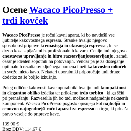
Ocene
Wacaco PicoPresso +
trdi kovček
Wacaco PicoPresso
je ročni kavni aparat, ki bo navdušil vse
ljubitelje kakovostnega espressa. Stranke hvalijo njegovo
sposobnost priprave
kremastega in okusnega espressa
, ki se
drzno kosa s pijačami iz profesionalnih kavarn. Cenijo tudi njegovo
enostavno upravljanje in hitro razstavljanje/sestavljanje
, zaradi
česar je idealen sopotnik na potovanjih. Vendar pa je za doseganje
optimalnih rezultatov ključnega pomena imeti
kakovosten mlinček
in sveže mleto kavo. Nekateri uporabniki priporočajo tudi druge
dodatke za še boljšo izkušnjo.
Poleg odlične kakovosti kave uporabniki hvalijo tudi
kompaktnost
in elegantno obliko
izdelka ter priloženo
trdo torbico
, ki ga ščiti
pri prenašanju. Razveselila jih bo tudi možnost nadgradnje nekaterih
komponent. Wacaco PicoPresso pogosto opisujejo kot
najboljši in
cenovno najugodnejši ročni aparat za espresso
na trgu, ki prinaša
pravo veselje do priprave kave.
139,90 €
Brez DDV: 114,67 €