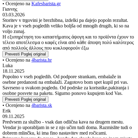
• Ocenjeno na
Kafesbarista.gr
Γιαννης
03.03.2026
Storitev v trgovini je brezhibna, izdelki pa dajejo popoln rezultat.
Kava je v vseh pogledih veliko boljša od mnogih drugih, ki so na
voljo zunaj.
Η εξυπηρέτηση του καταστήματος άψογη και το προϊόντα έχουν το
τέλειο αποτέλεσμα ο καφές είναι από κάθε άποψη πολύ καλύτερος
από πολλούς άλλους που κυκλοφορούν έξω
Prevesti
Poglej original
• Ocenjeno na
4barista.hr
Luka
18.11.2025
Popolno v vseh pogledih. Od podpore strankam, embalaže in
osebne predanosti na embalaži. Zagotovo bom spet kupil pri vas.
Savrseno u svakom pogledu. Od podrske za korisnike,pakiranja i
osobne posvete na paketu. Sigurno ponovo kupujem kod Vas.
Prevesti
Poglej original
• Ocenjeno na
4barista.sk
Erik
09.11.2025
Predvsem za službo - vsak dan odlična kava na drugem mestu.
Vendar jo uporabljam in se z njo učim tudi doma. Razmislite tudi o
dobrem mlinčku, ki ima fino nastavitev med ročicami.