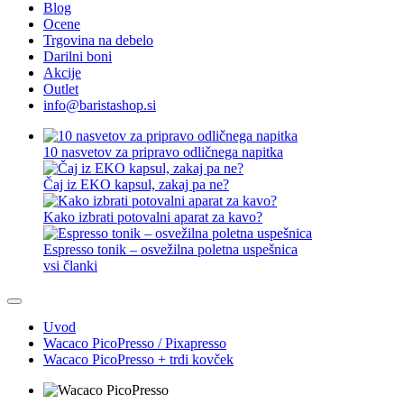
Blog
Ocene
Trgovina na debelo
Darilni boni
Akcije
Outlet
info@baristashop.si
10 nasvetov za pripravo odličnega napitka
Čaj iz EKO kapsul, zakaj pa ne?
Kako izbrati potovalni aparat za kavo?
Espresso tonik – osvežilna poletna uspešnica
vsi članki
Uvod
Wacaco PicoPresso / Pixapresso
Wacaco PicoPresso + trdi kovček