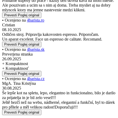
Primarne kupeny do prace - kazdy den skvela kava na inom mieste.
Ale pouzivam a ucim sa s nim aj doma. Treba mysliet aj na dobry
mlyncek ktory ma jemne nastevenie medzi klikmi.
Prevesti
Poglej original
• Ocenjeno na
4barista.ro
Cristian
08.10.2025
Odličen stroj. Pripravlja kakovosten espresso. Priporočam.
Un aparat excelent. Face un espresso de calitate. Recomand.
Prevesti
Poglej original
• Ocenjeno na
4barista.sk
Preverjena stranka
26.09.2025
+ Kompaktnost
+ Kompaktnosť
Prevesti
Poglej original
• Ocenjeno na
4barista.cz
MgA. Tina Kristýna
30.08.2025
Še lepše kot na spletu, lepo, elegantno in funkcionalno, bilo je darilo
za prijatelja in je bil zelo vesel!!!
Ještě hezčí než na webu, nádherné, elegantní a funkční, byl to dárek
pro přítele a měl velikou radost!Doporučuji!!!
Prevesti
Poglej original