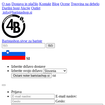
O nas
Dostava in plačilo
Kontakt
Blog
Ocene
Trgovina na debelo
Darilni boni
Akcije
Outlet
info@baristashop.si
Barista
shop
.si
vse za bariste
Išči
SI
Izberite državo dostave
Izberite svojo državo
oz
Ostani noter
baristashop.si
Prijava
E-mail naslov:
Geslo: