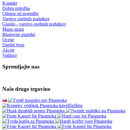
Kontakt
Dobra pritožba
Odstop od pogodbe
Varstvo osebnih podatkov
Glasilo - varstvo osebnih podatkov
Mapa strani
Blagovne znamke
Ocene
Darilni boni
Akcije
Vadnice
Spremljajte nas
Naše druge trgovine