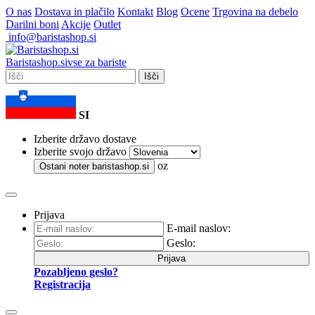
O nas
Dostava in plačilo
Kontakt
Blog
Ocene
Trgovina na debelo
Darilni boni
Akcije
Outlet
info@baristashop.si
Barista
shop
.si
vse za bariste
Išči
SI
Izberite državo dostave
Izberite svojo državo
oz
Ostani noter
baristashop.si
Prijava
E-mail naslov:
Geslo:
Prijava
Pozabljeno geslo?
Registracija