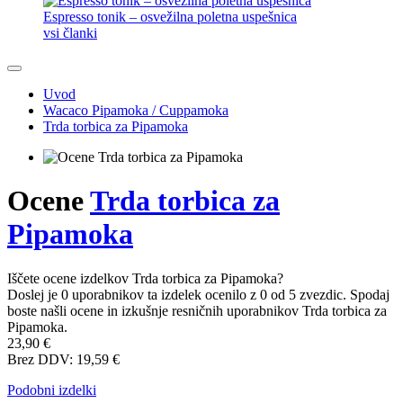
Espresso tonik – osvežilna poletna uspešnica
vsi članki
Uvod
Wacaco Pipamoka / Cuppamoka
Trda torbica za Pipamoka
Ocene
Trda torbica za
Pipamoka
Iščete ocene izdelkov Trda torbica za Pipamoka?
Doslej je 0 uporabnikov ta izdelek ocenilo z 0 od 5 zvezdic. Spodaj
boste našli ocene in izkušnje resničnih uporabnikov Trda torbica za
Pipamoka.
23,90 €
Brez DDV: 19,59 €
Podobni izdelki