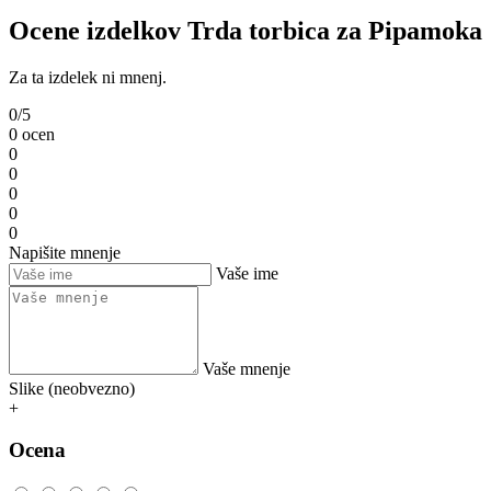
Ocene izdelkov Trda torbica za Pipamoka
Za ta izdelek ni mnenj.
0/5
0 ocen
0
0
0
0
0
Napišite mnenje
Vaše ime
Vaše mnenje
Slike (neobvezno)
+
Ocena