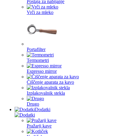
Postaja za nabijanje
Vrči za mleko
Portafilter
Termometri
Espresso mirror
Čiščenje aparata za kavo
Izplakovalnik stekla
Drugo
Dodatki
Pražarji kave