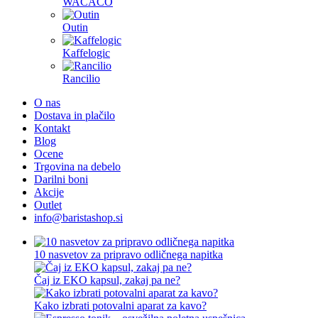
WACACO
Outin
Kaffelogic
Rancilio
O nas
Dostava in plačilo
Kontakt
Blog
Ocene
Trgovina na debelo
Darilni boni
Akcije
Outlet
info@baristashop.si
10 nasvetov za pripravo odličnega napitka
Čaj iz EKO kapsul, zakaj pa ne?
Kako izbrati potovalni aparat za kavo?