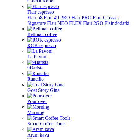
Cafelat Robot
Flair espresso
Flair 58
Flair 49 PRO
Flair PRO
Flair Classic /
Signature
Flair NEO FLEX
Flair 2GO
Flair dodatki
Bellman coffee
ROK espresso
La Pavoni
9Barista
Rancilio
Goat Story Gina
Pour-over
Morning
Smart Coffee Tools
Aram kava