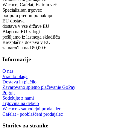
Wacaco, Cafelat, Flair in več
Specializiran trgovec
podpora pred in po nakupu
EU dostava
dostava v vse države EU
Blago na EU zalogi
pošiljamo iz lastnega skladišča
Brezplačna dostava v EU
za naročila nad 80,00 €
Informacije
O nas
Vračilo blaga
Dostava in plačilo
Zavarovano spletno plačevanje GoPay
Pogoji
Sodelujte z nami
Trgovina na debelo
Wacaco - samodejni prodajalec
Cafelat - pooblaščeni prodajalec
Storitev za stranke