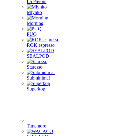
La Pavoni
Mlynko
Morning
PUQ
ROK espresso
SEALPOD
Staresso
Subminimal
Superkop
Timemore