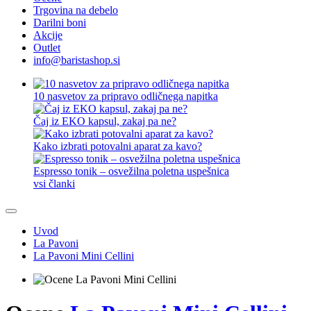
Trgovina na debelo
Darilni boni
Akcije
Outlet
info@baristashop.si
10 nasvetov za pripravo odličnega napitka
Čaj iz EKO kapsul, zakaj pa ne?
Kako izbrati potovalni aparat za kavo?
Espresso tonik – osvežilna poletna uspešnica
vsi članki
Uvod
La Pavoni
La Pavoni Mini Cellini