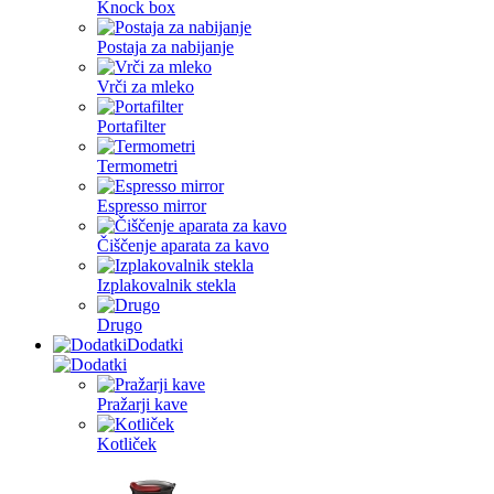
Knock box
Postaja za nabijanje
Vrči za mleko
Portafilter
Termometri
Espresso mirror
Čiščenje aparata za kavo
Izplakovalnik stekla
Drugo
Dodatki
Pražarji kave
Kotliček