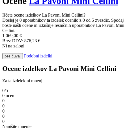
Ocene
La Pavoni Mini Cellini
Iščete ocene izdelkov La Pavoni Mini Cellini?
Doslej je 0 uporabnikov ta izdelek ocenilo z 0 od 5 zvezdic. Spodaj
boste našli ocene in izkušnje resničnih uporabnikov La Pavoni Mini
Cellini.
1 069,00 €
Brez DDV: 876,23 €
Ni na zalogi
Podobni izdelki
pes čuvaj
Ocene izdelkov La Pavoni Mini Cellini
Za ta izdelek ni mnenj.
0/5
0 ocen
0
0
0
0
0
Napišite mnenje