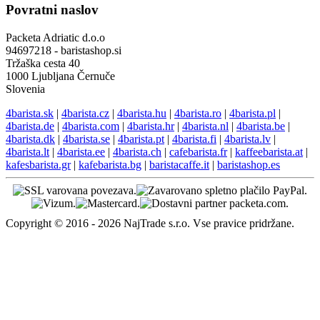
Povratni naslov
Packeta Adriatic d.o.o
94697218 - baristashop.si
Tržaška cesta 40
1000 Ljubljana Černuče
Slovenia
4barista.sk
|
4barista.cz
|
4barista.hu
|
4barista.ro
|
4barista.pl
|
4barista.de
|
4barista.com
|
4barista.hr
|
4barista.nl
|
4barista.be
|
4barista.dk
|
4barista.se
|
4barista.pt
|
4barista.fi
|
4barista.lv
|
4barista.lt
|
4barista.ee
|
4barista.ch
|
cafebarista.fr
|
kaffeebarista.at
|
kafesbarista.gr
|
kafebarista.bg
|
baristacaffe.it
|
baristashop.es
Copyright © 2016 - 2026 NajTrade s.r.o. Vse pravice pridržane.