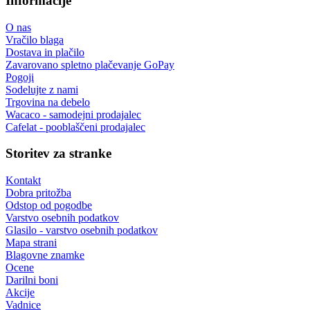
Informacije
O nas
Vračilo blaga
Dostava in plačilo
Zavarovano spletno plačevanje GoPay
Pogoji
Sodelujte z nami
Trgovina na debelo
Wacaco - samodejni prodajalec
Cafelat - pooblaščeni prodajalec
Storitev za stranke
Kontakt
Dobra pritožba
Odstop od pogodbe
Varstvo osebnih podatkov
Glasilo - varstvo osebnih podatkov
Mapa strani
Blagovne znamke
Ocene
Darilni boni
Akcije
Vadnice