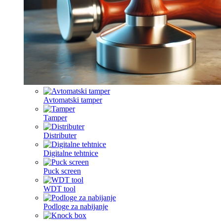
Avtomatski tamper
Tamper
Distributer
Digitalne tehtnice
Puck screen
WDT tool
Podloge za nabijanje