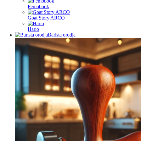
Femobook
Goat Story ARCO
Hario
Barista orodja