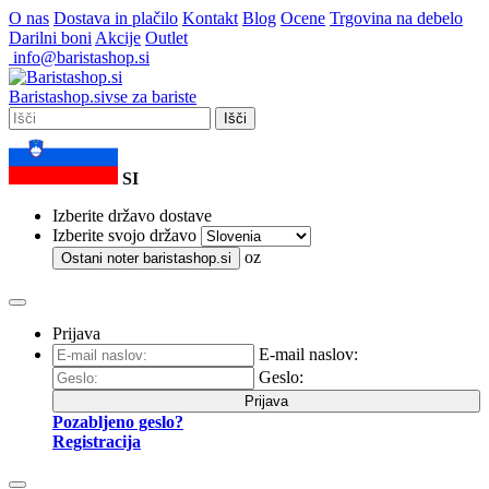
O nas
Dostava in plačilo
Kontakt
Blog
Ocene
Trgovina na debelo
Darilni boni
Akcije
Outlet
info@baristashop.si
Barista
shop
.si
vse za bariste
Išči
SI
Izberite državo dostave
Izberite svojo državo
oz
Ostani noter
baristashop.si
Prijava
E-mail naslov:
Geslo:
Prijava
Pozabljeno geslo?
Registracija