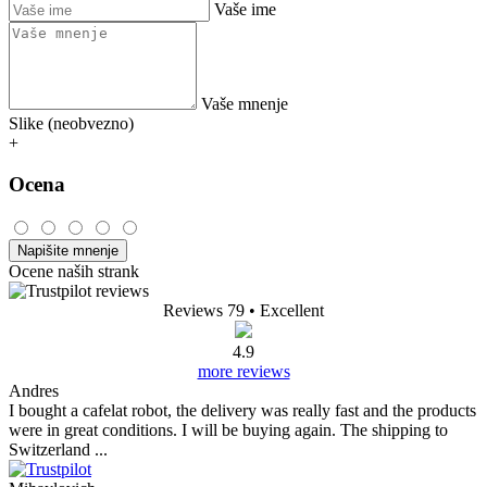
Podobni izdelki
Ocene izdelkov Kapsula za večkratno
uporabo za Nespresso Vertuo®
Za ta izdelek ni mnenj.
0/5
0 ocen
0
0
0
0
0
Napišite mnenje
Vaše ime
Vaše mnenje
Slike (neobvezno)
+