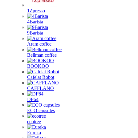
1Zpresso
4Barista
9Barista
Aram coffee
Bellman coffee
BOOKOO
Cafelat Robot
CAFFLANO
DF64
ECO capsules
ecotree
Eureka