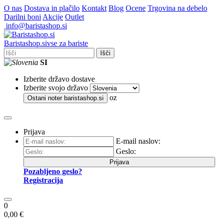
O nas
Dostava in plačilo
Kontakt
Blog
Ocene
Trgovina na debelo
Darilni boni
Akcije
Outlet
info@baristashop.si
Barista
shop
.si
vse za bariste
Išči
SI
Izberite državo dostave
Izberite svojo državo
oz
Ostani noter
baristashop.si
Prijava
E-mail naslov:
Geslo:
Prijava
Pozabljeno geslo?
Registracija
0
0,00 €