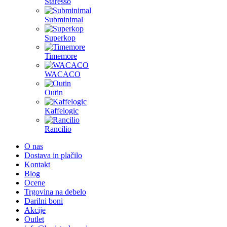
Staresso
Subminimal
Superkop
Timemore
WACACO
Outin
Kaffelogic
Rancilio
O nas
Dostava in plačilo
Kontakt
Blog
Ocene
Trgovina na debelo
Darilni boni
Akcije
Outlet