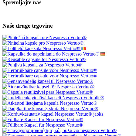
Storitev za stranke
Kontakt
Dobra pritožba
Odstop od pogodbe
Varstvo osebnih podatkov
Glasilo - varstvo osebnih podatkov
Mapa strani
Blagovne znamke
Ocene
Darilni boni
Akcije
Vadnice
Spremljajte nas
Naše druge trgovine