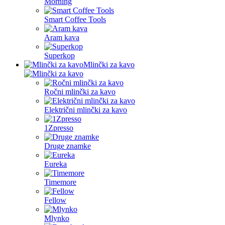
Morning
Smart Coffee Tools
Aram kava
Superkop
Mlinčki za kavo
Ročni mlinčki za kavo
Električni mlinčki za kavo
1Zpresso
Druge znamke
Eureka
Timemore
Fellow
Mlynko