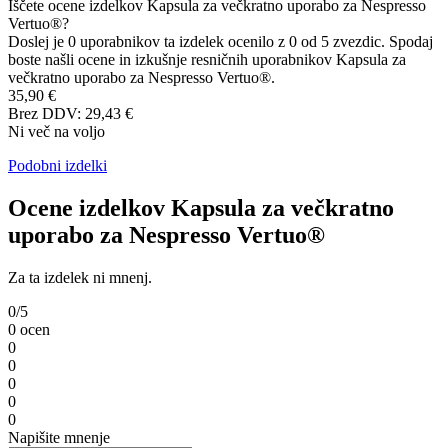
Espresso tonik – osvežilna poletna uspešnica
vsi članki
Uvod
Arhiv izdelkov
Kapsula za večkratno uporabo za Nespresso Vertuo®
Ocene
Kapsula za večkratno
uporabo za Nespresso Vertuo®
Iščete ocene izdelkov Kapsula za večkratno uporabo za Nespresso
Vertuo®?
Doslej je 0 uporabnikov ta izdelek ocenilo z 0 od 5 zvezdic. Spodaj
boste našli ocene in izkušnje resničnih uporabnikov Kapsula za
večkratno uporabo za Nespresso Vertuo®.
35,90 €
Brez DDV: 29,43 €
Ni več na voljo