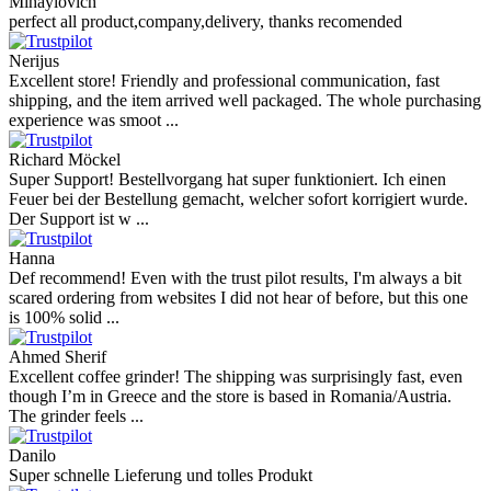
Ocena
Napišite mnenje
Ocene naših strank
Reviews 79
• Excellent
4.9
more reviews
Andres
I bought a cafelat robot, the delivery was really fast and the products
were in great conditions. I will be buying again. The shipping to
Switzerland ...
Mihaylovich
perfect all product,company,delivery, thanks recomended
Nerijus
Excellent store! Friendly and professional communication, fast
shipping, and the item arrived well packaged. The whole purchasing
experience was smoot ...
Richard Möckel