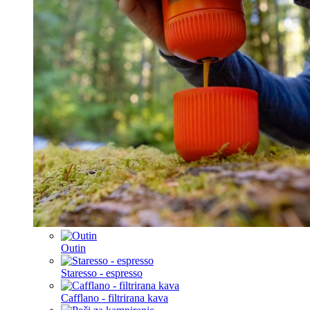
Outin
Staresso - espresso
Cafflano - filtrirana kava