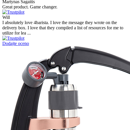
Very good experience shopping at 4Barista. I bought a ZP6 Special,
and the order was well packaged, which eliminated any worries
about potential damag ...
Victor M.
Very professional, fast shipping, will buy again
Ihor Zlobin
Fantastisk upplevelse från början till slut. Snabb leverans, mycket
bra kommunikation och produkter av hög kvalitet. Allt kom
välpackat och i perf ...
George Staf
Fast delivery. Good communication and feedback throughout the
order procedure and delivery.
Martynas Sagaitis
Great product. Game changer.
Will
I absolutely love 4barista. I love the message they wrote on the
delivery box. I love that they compiled a list of resources for me to
utilize for lea ...
Dodajte oceno