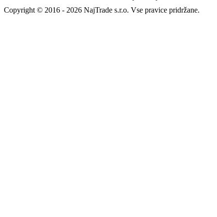
Povratni naslov
Packeta Adriatic d.o.o
94697218 - baristashop.si
Tržaška cesta 40
1000 Ljubljana Černuče
Slovenia
4barista.sk
|
4barista.cz
|
4barista.hu
|
4barista.ro
|
4barista.pl
|
4barista.de
|
4barista.com
|
4barista.hr
|
4barista.nl
|
4barista.be
|
4barista.dk
|
4barista.se
|
4barista.pt
|
4barista.fi
|
4barista.lv
|
4barista.lt
|
4barista.ee
|
4barista.ch
|
kaffeebarista.at
|
kafesbarista.gr
|
kafebarista.bg
|
baristacaffe.it
|
baristashop.es
Copyright © 2016 - 2026 NajTrade s.r.o. Vse pravice pridržane.