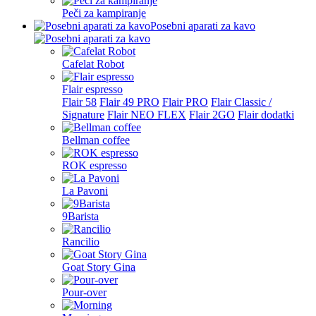
Peči za kampiranje
Posebni aparati za kavo
Cafelat Robot
Flair espresso
Flair 58
Flair 49 PRO
Flair PRO
Flair Classic /
Signature
Flair NEO FLEX
Flair 2GO
Flair dodatki
Bellman coffee
ROK espresso
La Pavoni
9Barista
Rancilio
Goat Story Gina
Pour-over