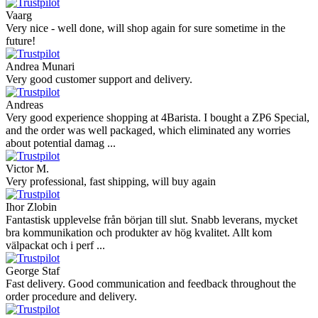
Super Support! Bestellvorgang hat super funktioniert. Ich einen
Feuer bei der Bestellung gemacht, welcher sofort korrigiert wurde.
Der Support ist w ...
Hanna
Def recommend! Even with the trust pilot results, I'm always a bit
scared ordering from websites I did not hear of before, but this one
is 100% solid ...
Ahmed Sherif
Excellent coffee grinder! The shipping was surprisingly fast, even
though I’m in Greece and the store is based in Romania/Austria.
The grinder feels ...
Danilo
Super schnelle Lieferung und tolles Produkt
Vaarg
Very nice - well done, will shop again for sure sometime in the
future!
Andrea Munari
Very good customer support and delivery.
Andreas