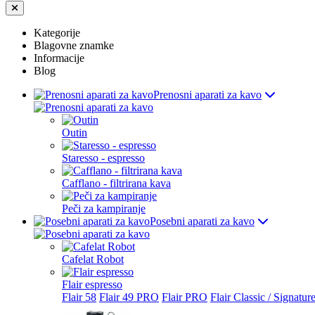
Kategorije
Blagovne znamke
Informacije
Blog
Prenosni aparati za kavo
Outin
Staresso - espresso
Cafflano - filtrirana kava
Peči za kampiranje
Posebni aparati za kavo
Cafelat Robot
Flair espresso
Flair 58
Flair 49 PRO
Flair PRO
Flair Classic / Signatur