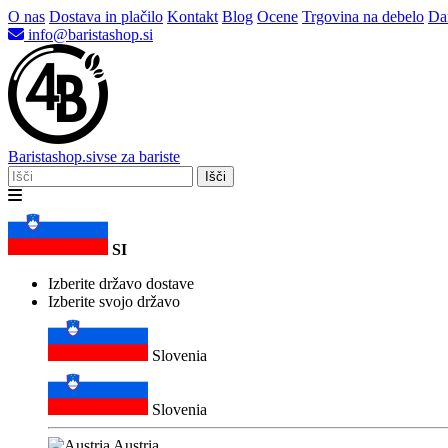
O nas
Dostava in plačilo
Kontakt
Blog
Ocene
Trgovina na debelo
Dar
info@baristashop.si
Barista
shop
.si
vse za bariste
Išči
SI
Izberite državo dostave
Izberite svojo državo
Slovenia
Slovenia
Austria