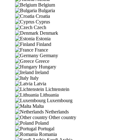
Belgium
Bulgaria
Croatia
Cyprus
Czech
Denmark
Estonia
Finland
France
Germany
Greece
Hungary
Ireland
Italy
Latvia
Lichtenstein
Lithuania
Luxembourg
Malta
Netherlands
Other country
Poland
Portugal
Romania
Saudi Arabia