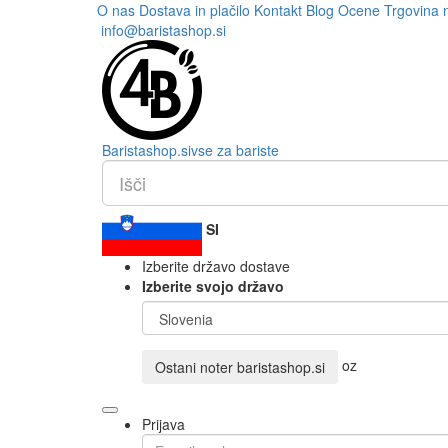
O nas
Dostava in plačilo
Kontakt
Blog
Ocene
Trgovina 
info@baristashop.si
Barista
shop
.si
vse za bariste
SI
Izberite državo dostave
Izberite svojo državo
oz
Ostani noter
baristashop.si
Prijava