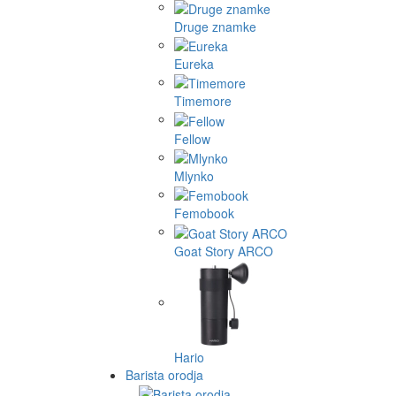
Druge znamke
Eureka
Timemore
Fellow
Mlynko
Femobook
Goat Story ARCO
Hario
Barista orodja