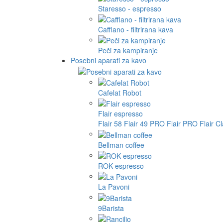
Staresso - espresso
Cafflano - filtrirana kava
Peči za kampiranje
Posebni aparati za kavo
Cafelat Robot
Flair espresso
Flair 58
Flair 49 PRO
Flair PRO
Flair C
Bellman coffee
ROK espresso
La Pavoni
9Barista