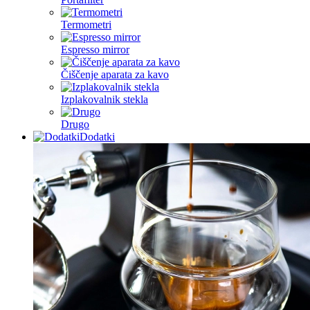
Termometri
Espresso mirror
Čiščenje aparata za kavo
Izplakovalnik stekla
Drugo
Dodatki