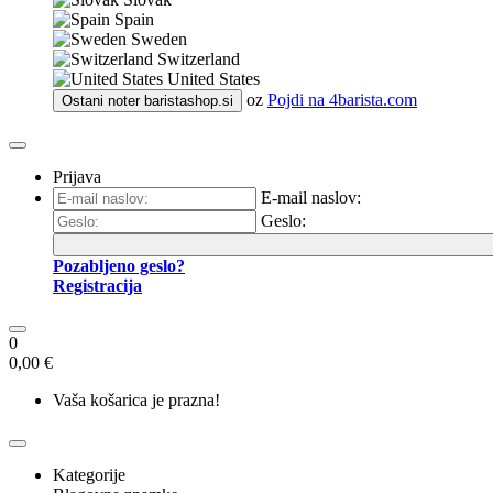
Spain
Sweden
Switzerland
United States
oz
Pojdi na
4barista.com
Ostani noter
baristashop.si
Prijava
E-mail naslov:
Geslo:
Pozabljeno geslo?
Registracija
0
0,00 €
Vaša košarica je prazna!
Kategorije