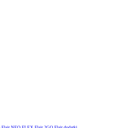
e
Flair NEO FLEX
Flair 2GO
Flair dodatki