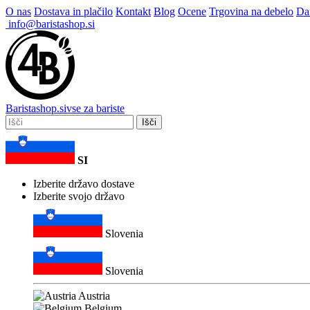
O nas
Dostava in plačilo
Kontakt
Blog
Ocene
Trgovina na debelo
Dar
info@baristashop.si
Barista
shop
.si
vse za bariste
Išči
SI
Izberite državo dostave
Izberite svojo državo
Slovenia
Slovenia
Austria
Belgium