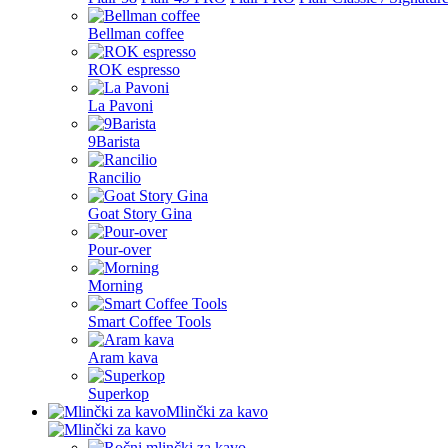
Bellman coffee
ROK espresso
La Pavoni
9Barista
Rancilio
Goat Story Gina
Pour-over
Morning
Smart Coffee Tools
Aram kava
Superkop
Mlinčki za kavo