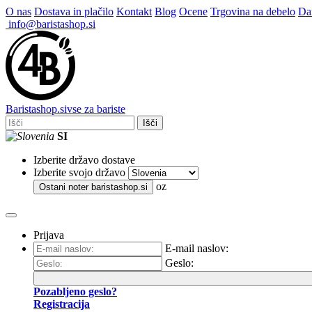
O nas
Dostava in plačilo
Kontakt
Blog
Ocene
Trgovina na debelo
Dar
info@baristashop.si
Barista
shop
.si
vse za bariste
Išči
SI
Izberite državo dostave
Izberite svojo državo
oz
Ostani noter
baristashop.si
Prijava
E-mail naslov:
Geslo:
Pozabljeno geslo?
Registracija