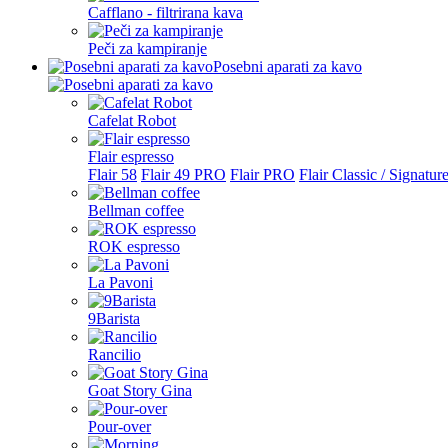
Cafflano - filtrirana kava
Peči za kampiranje
Posebni aparati za kavo
Cafelat Robot
Flair espresso
Flair 58
Flair 49 PRO
Flair PRO
Flair Classic / Signatur
Bellman coffee
ROK espresso
La Pavoni
9Barista
Rancilio
Goat Story Gina
Pour-over