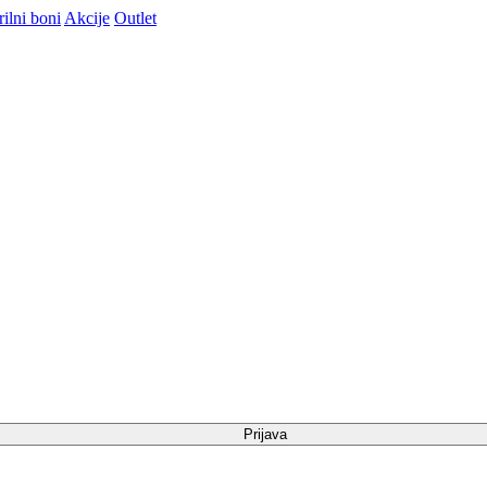
ilni boni
Akcije
Outlet
Prijava