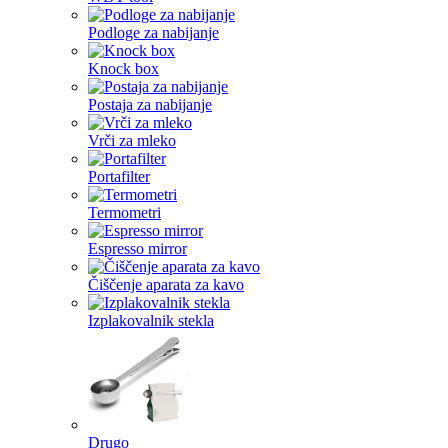
Podloge za nabijanje
Knock box
Postaja za nabijanje
Vrči za mleko
Portafilter
Termometri
Espresso mirror
Čiščenje aparata za kavo
Izplakovalnik stekla
Drugo