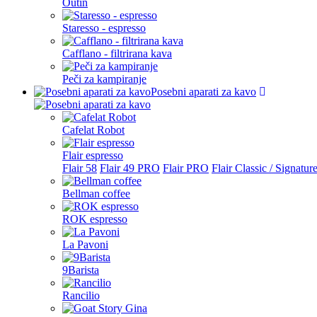
Outin
Staresso - espresso
Cafflano - filtrirana kava
Peči za kampiranje
Posebni aparati za kavo
Cafelat Robot
Flair espresso
Flair 58
Flair 49 PRO
Flair PRO
Flair Classic / Signatur
Bellman coffee
ROK espresso
La Pavoni
9Barista
Rancilio