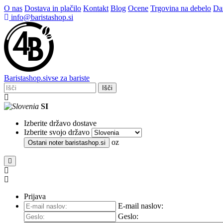
O nas
Dostava in plačilo
Kontakt
Blog
Ocene
Trgovina na debelo
Dar
info@baristashop.si
Barista
shop
.si
vse za bariste
Išči
SI
Izberite državo dostave
Izberite svojo državo
oz
Ostani noter
baristashop.si
Prijava
E-mail naslov:
Geslo: