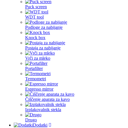
Puck screen
WDT tool
Podloge za nabijanje
Knock box
Postaja za nabijanje
Vrči za mleko
Portafilter
Termometri
Espresso mirror
Čiščenje aparata za kavo
Izplakovalnik stekla
Drugo
Dodatki