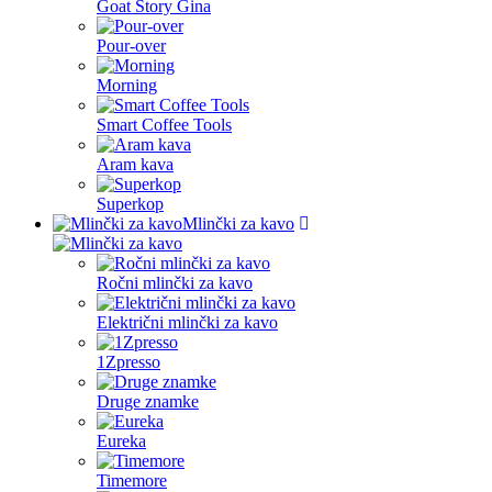
Goat Story Gina
Pour-over
Morning
Smart Coffee Tools
Aram kava
Superkop
Mlinčki za kavo
Ročni mlinčki za kavo
Električni mlinčki za kavo
1Zpresso
Druge znamke
Eureka
Timemore